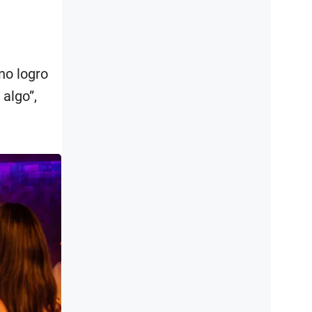
no logro
algo”,