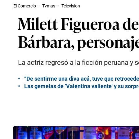
El Comercio
·
Tvmas
·
Television
Milett Figueroa d
Bárbara, personaj
La actriz regresó a la ficción peruana y
“De sentirme una diva acá, tuve que retroceder
Las gemelas de ‘Valentina valiente’ y su sor