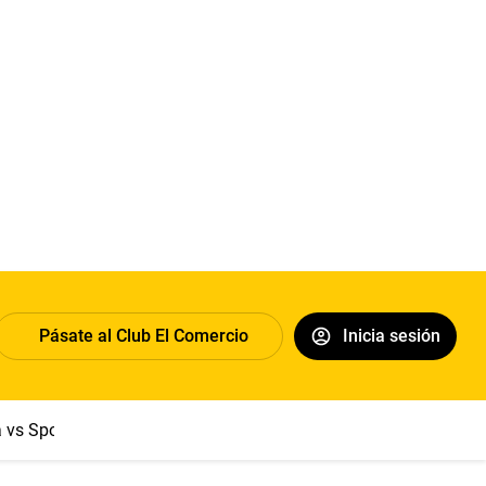
Pásate al Club El Comercio
Inicia sesión
a vs Sport Boys
Jorge Messi
Dólar
Papa León XIV
Congre