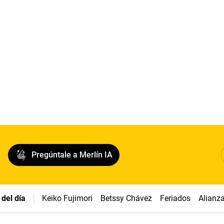
Pregúntale a Merlín IA
del día
Keiko Fujimori
Betssy Chávez
Feriados
Alianz