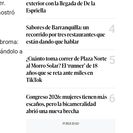
exterior con la llegada de De la
r.
Espriella
mostró
4
Sabores de Barranquilla: un
recorrido por tres restaurantes que
están dando que hablar
 broma:
tándolo a
5
¿Cuánto toma correr de Plaza Norte
al Morro Solar? El ‘runner’ de 18
años que se reta ante miles en
TikTok
6
Congreso 2026: mujeres tienen más
escaños, pero la bicameralidad
abrió una nueva brecha