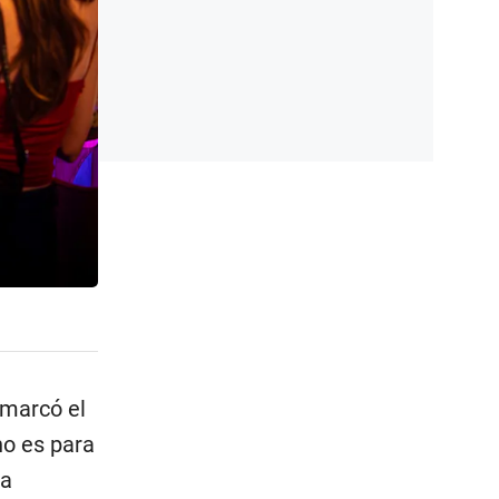
 marcó el
no es para
ra