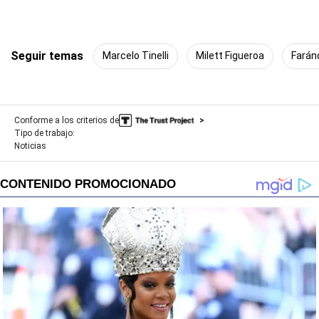
Seguir temas
Marcelo Tinelli
Milett Figueroa
Farán
Conforme a los criterios de
Tipo de trabajo:
Noticias