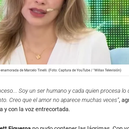
 enamorada de Marcelo Tinelli. (Foto: Captura de YouTube / "Willax Televisión)
ceso... Soy un ser humano y cada quien procesa lo 
to. Creo que el amor no aparece muchas veces”
, ag
 y con la voz entrecortada.
ett Figueroa
no pudo contener las lágrimas. Con v