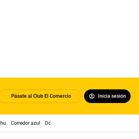
Pásate al Club El Comercio
Inicia sesión
chu
Corredor azul
Dólar
Congreso
Nasca
Acuña
Toled