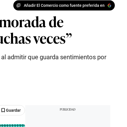
Añadir El Comercio como fuente preferida en
amorada de
uchas veces”
al admitir que guarda sentimientos por
Guardar