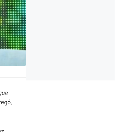
que
regó,
oz