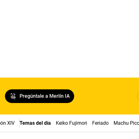
Pregúntale a Merlín IA
ón XIV
Temas del día
Keiko Fujimori
Feriado
Machu Pic