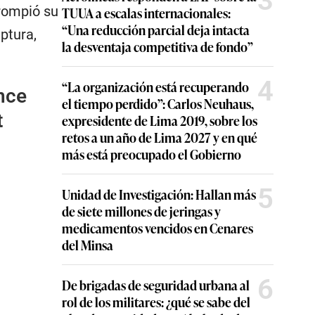
3
rompió su
TUUA a escalas internacionales:
“Una reducción parcial deja intacta
uptura,
la desventaja competitiva de fondo”
4
“La organización está recuperando
nce
el tiempo perdido”: Carlos Neuhaus,
t
expresidente de Lima 2019, sobre los
retos a un año de Lima 2027 y en qué
más está preocupado el Gobierno
5
Unidad de Investigación: Hallan más
de siete millones de jeringas y
medicamentos vencidos en Cenares
del Minsa
6
De brigadas de seguridad urbana al
rol de los militares: ¿qué se sabe del