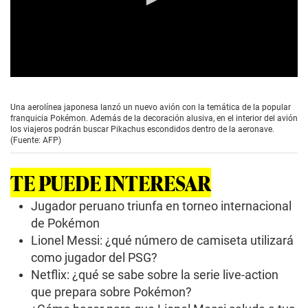
0
s
e
Una aerolínea japonesa lanzó un nuevo avión con la temática de la popular
c
franquicia Pokémon. Además de la decoración alusiva, en el interior del avión
o
los viajeros podrán buscar Pikachus escondidos dentro de la aeronave.
n
(Fuente: AFP)
d
s
o
TE PUEDE INTERESAR
f
0
s
Jugador peruano triunfa en torneo internacional
e
de Pokémon
c
o
Lionel Messi: ¿qué número de camiseta utilizará
n
como jugador del PSG?
d
s
Netflix: ¿qué se sabe sobre la serie live-action
que prepara sobre Pokémon?