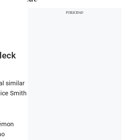
leck
l similar
tice Smith
kémon
mo