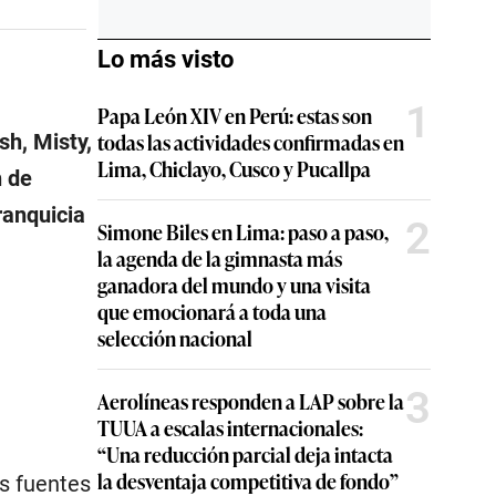
Lo más visto
1
Papa León XIV en Perú: estas son
todas las actividades confirmadas en
h, Misty,
Lima, Chiclayo, Cusco y Pucallpa
n de
ranquicia
2
Simone Biles en Lima: paso a paso,
la agenda de la gimnasta más
ganadora del mundo y una visita
que emocionará a toda una
selección nacional
3
Aerolíneas responden a LAP sobre la
TUUA a escalas internacionales:
“Una reducción parcial deja intacta
la desventaja competitiva de fondo”
as fuentes