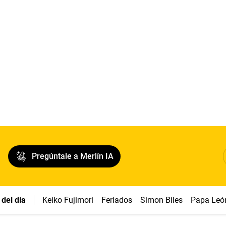
Pregúntale a Merlín IA
del día
Keiko Fujimori
Feriados
Simon Biles
Papa Leó