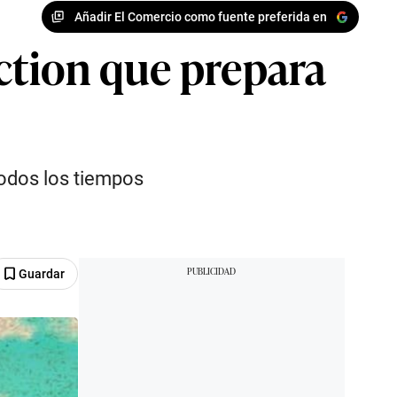
Añadir El Comercio como fuente preferida en
-action que prepara
todos los tiempos
Guardar