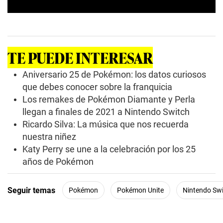
0
s
e
c
o
TE PUEDE INTERESAR
n
d
s
Aniversario 25 de Pokémon: los datos curiosos
o
que debes conocer sobre la franquicia
f
0
Los remakes de Pokémon Diamante y Perla
s
llegan a finales de 2021 a Nintendo Switch
e
c
Ricardo Silva: La música que nos recuerda
o
n
nuestra niñez
d
Katy Perry se une a la celebración por los 25
s
años de Pokémon
Seguir temas
Pokémon
Pokémon Unite
Nintendo Sw