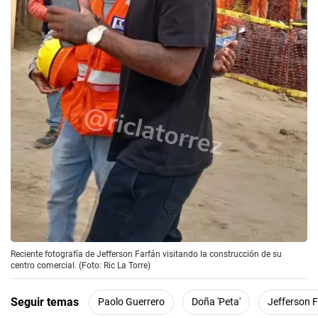
Reciente fotografía de Jefferson Farfán visitando la construcción de su
centro comercial. (Foto: Ric La Torre)
Seguir temas
Paolo Guerrero
Doña 'Peta'
Jefferson 