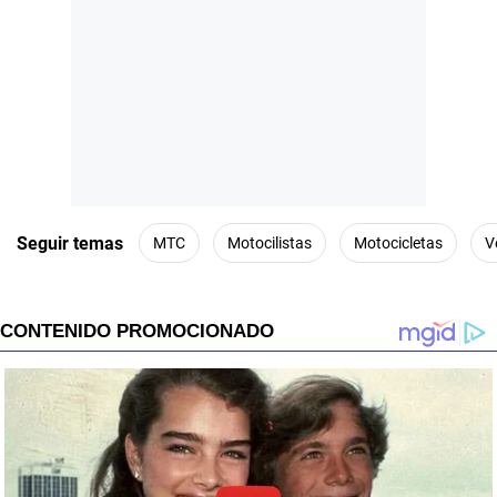
Seguir temas
MTC
Motocilistas
Motocicletas
V