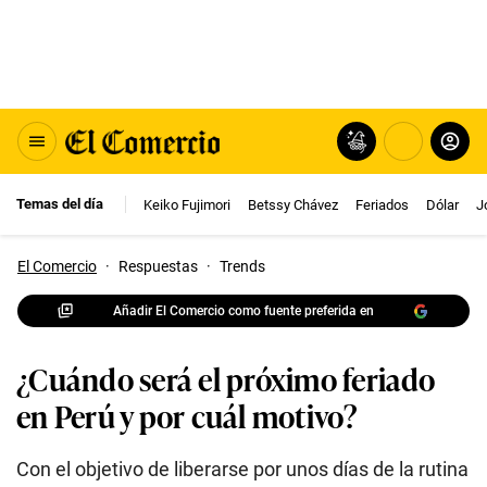
Temas del día
Keiko Fujimori
Betssy Chávez
Feriados
Dólar
J
El Comercio
·
Respuestas
·
Trends
Añadir El Comercio como fuente preferida en
¿Cuándo será el próximo feriado
en Perú y por cuál motivo?
Con el objetivo de liberarse por unos días de la rutina