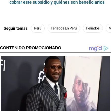
cobrar este subsidio y quiénes son beneficiarios
Seguir temas
Perú
Feriados En Perú
Feriados
V