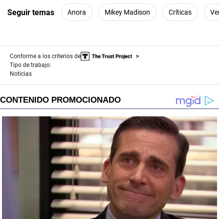
d
s
Seguir temas
Anora
Mikey Madison
Críticas
Ve
Conforme a los criterios de
Tipo de trabajo:
Noticias