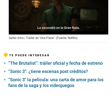
0
Saltar Intro | Tráiler de "One Piece". (Fuente: Netflix)
o
f
2
m
TE PUEDE INTERESAR
i
n
“The Brutalist”: tráiler oficial y fecha de estreno
u
t
“Sonic 3″: ¿tiene escenas post créditos?
e
s
“Sonic 3″ la película: una carta de amor para los
,
2
fans de la saga y los videojuegos
1
s
e
c
o
n