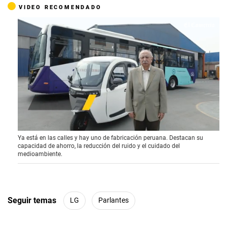
VIDEO RECOMENDADO
0
Ya está en las calles y hay uno de fabricación peruana. Destacan su
s
capacidad de ahorro, la reducción del ruido y el cuidado del
e
medioambiente.
c
o
n
d
s
o
Seguir temas
LG
Parlantes
f
4
m