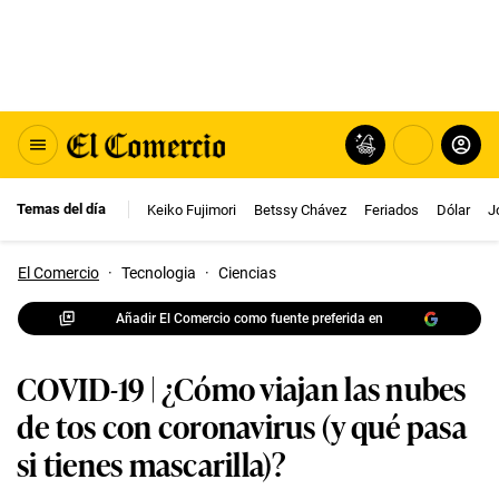
Temas del día
Keiko Fujimori
Betssy Chávez
Feriados
Dólar
J
El Comercio
·
Tecnologia
·
Ciencias
Añadir El Comercio como fuente preferida en
COVID-19 | ¿Cómo viajan las nubes
de tos con coronavirus (y qué pasa
si tienes mascarilla)?