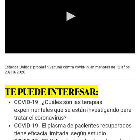
0
s
e
Estados Unidos: probarán vacuna contra covid-19 en menores de 12 años
c
23/10/2020
o
n
d
TE PUEDE INTERESAR:
s
o
f
COVID-19 | ¿Cuáles son las terapias
1
experimentales que se están investigando para
m
i
tratar el coronavirus?
n
COVID-19 | El plasma de pacientes recuperados
u
t
tiene eficacia limitada, según estudio
e