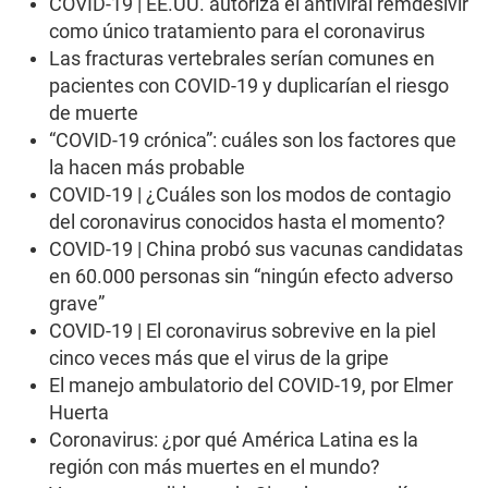
,
COVID-19 | EE.UU. autoriza el antiviral remdesivir
4
como único tratamiento para el coronavirus
0
s
Las fracturas vertebrales serían comunes en
e
pacientes con COVID-19 y duplicarían el riesgo
c
o
de muerte
n
“COVID-19 crónica”: cuáles son los factores que
d
s
la hacen más probable
COVID-19 | ¿Cuáles son los modos de contagio
del coronavirus conocidos hasta el momento?
COVID-19 | China probó sus vacunas candidatas
en 60.000 personas sin “ningún efecto adverso
grave”
COVID-19 | El coronavirus sobrevive en la piel
cinco veces más que el virus de la gripe
El manejo ambulatorio del COVID-19, por Elmer
Huerta
Coronavirus: ¿por qué América Latina es la
región con más muertes en el mundo?