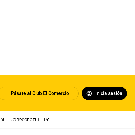
Pásate al Club El Comercio
Inicia sesión
chu
Corredor azul
Dólar
Congreso
Nasca
Acuña
Toled