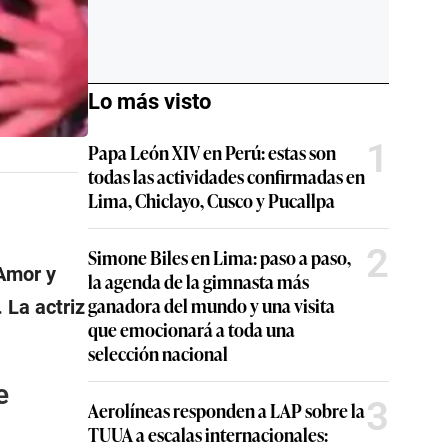
Lo más visto
1
Papa León XIV en Perú: estas son
todas las actividades confirmadas en
Lima, Chiclayo, Cusco y Pucallpa
2
Simone Biles en Lima: paso a paso,
Amor y
la agenda de la gimnasta más
ganadora del mundo y una visita
 La actriz
que emocionará a toda una
selección nacional
e
3
Aerolíneas responden a LAP sobre la
TUUA a escalas internacionales: