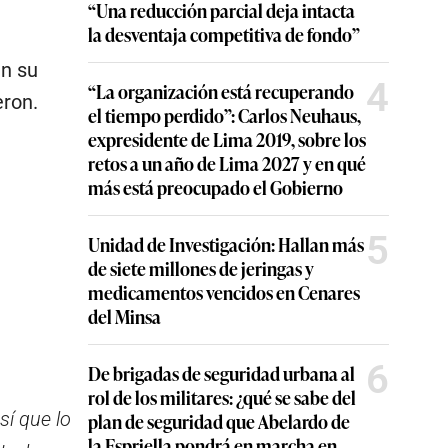
“Una reducción parcial deja intacta
la desventaja competitiva de fondo”
en su
4
“La organización está recuperando
eron.
el tiempo perdido”: Carlos Neuhaus,
expresidente de Lima 2019, sobre los
retos a un año de Lima 2027 y en qué
más está preocupado el Gobierno
5
Unidad de Investigación: Hallan más
de siete millones de jeringas y
medicamentos vencidos en Cenares
del Minsa
6
De brigadas de seguridad urbana al
rol de los militares: ¿qué se sabe del
así que lo
plan de seguridad que Abelardo de
la Espriella pondrá en marcha en