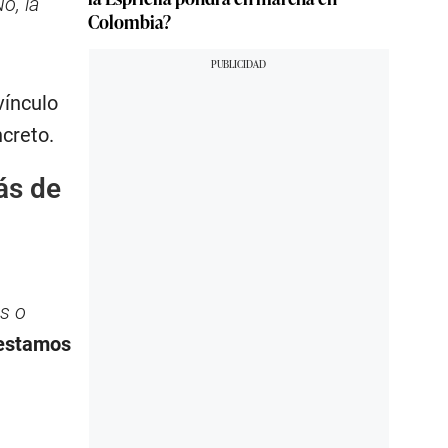
o, la
Colombia?
vínculo
ncreto.
ás de
s o
 estamos