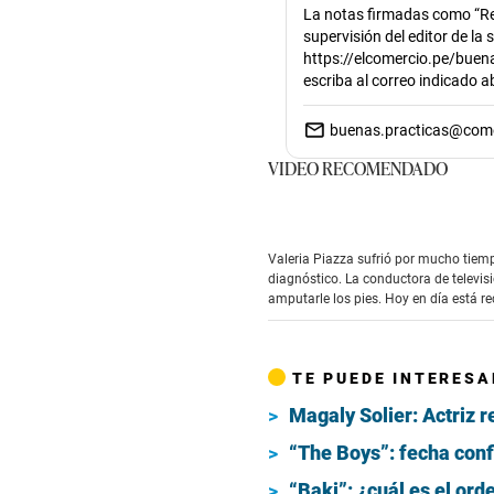
La notas firmadas como “Re
supervisión del editor de la
https://elcomercio.pe/buena
escriba al correo indicado 
buenas.practicas@com
VIDEO RECOMENDADO
Valeria Piazza sufrió por mucho tie
diagnóstico. La conductora de televi
amputarle los pies. Hoy en día está r
TE PUEDE INTERESA
Magaly Solier: Actriz r
“The Boys”: fecha conf
“Baki”: ¿cuál es el or