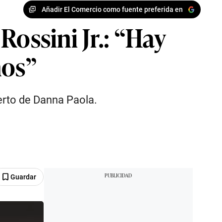
Añadir El Comercio como fuente preferida en
ossini Jr.: “Hay
mos”
erto de Danna Paola.
Guardar