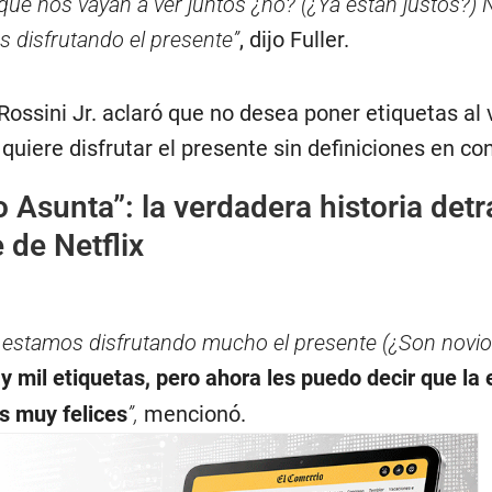
ue nos vayan a ver juntos ¿no? (¿Ya están justos?) N
 disfrutando el presente”
, dijo Fuller.
Rossini Jr. aclaró que no desea poner etiquetas al 
uiere disfrutar el presente sin definiciones en co
o Asunta”: la verdadera historia detr
 de Netflix
 estamos disfrutando mucho el presente (¿Son novio
y mil etiquetas, pero ahora les puedo decir que la
s muy felices
”,
mencionó.