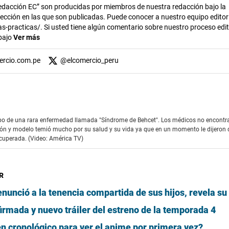
dacción EC” son producidas por miembros de nuestra redacción bajo la
 sección en las que son publicadas. Puede conocer a nuestro equipo editor
s-practicas/. Si usted tiene algún comentario sobre nuestro proceso edito
abajo
Ver más
ercio.com.pe
@
elcomercio_peru
mpo de una rara enfermedad llamada "Síndrome de Behcet". Los médicos no encont
sión y modelo temió mucho por su salud y su vida ya que en un momento le dijeron 
ecuperada. (Video: América TV)
R
enunció a la tenencia compartida de sus hijos, revela s
irmada y nuevo tráiler del estreno de la temporada 4
den cronológico para ver el anime por primera vez?