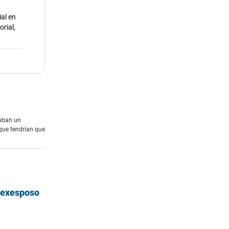
ial en
rial,
raban un
que tendrían que
u exesposo