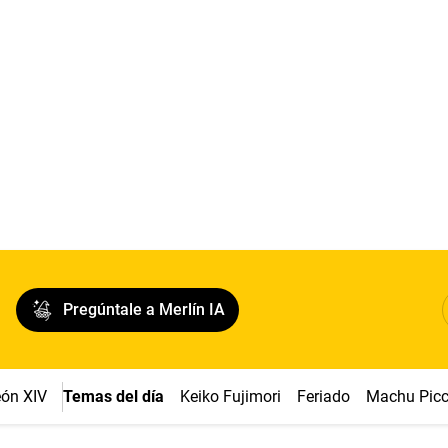
Pregúntale a Merlín IA
ón XIV
Temas del día
Keiko Fujimori
Feriado
Machu Pic