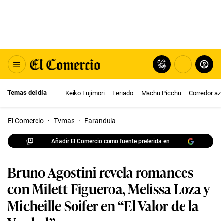
Temas del día
Keiko Fujimori
Feriado
Machu Picchu
Corredor az
El Comercio
·
Tvmas
·
Farandula
Añadir El Comercio como fuente preferida en
Bruno Agostini revela romances
con Milett Figueroa, Melissa Loza y
Micheille Soifer en “El Valor de la