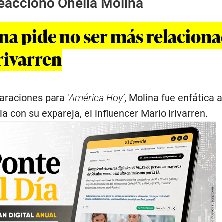
reaccionó Onelia Molina
na pide no ser más relacion
rivarren
laraciones para '
América Hoy’
, Molina fue enfática a
a con su expareja, el influencer Mario Irivarren.