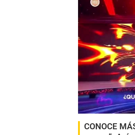
00:00
/
06:13
Alej
CONOCE MÁ