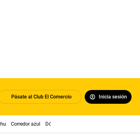
Pásate al Club El Comercio
Inicia sesión
chu
Corredor azul
Dólar
Congreso
Nasca
Acuña
Toled