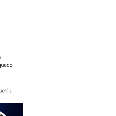
s
 quedó
ación.