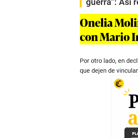
guerra”: Así 
Onelia Moli
con Mario I
Por otro lado, en dec
que dejen de vincularl