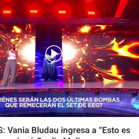
andra y Vania ingresan a EEG
S:
Vania Bludau ingresa a “Esto es