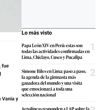
Lo más visto
1
Papa León XIV en Perú: estas son
todas las actividades confirmadas en
Lima, Chiclayo, Cusco y Pucallpa
a
fue
2
Simone Biles en Lima: paso a paso,
l
la agenda de la gimnasta más
ganadora del mundo y una visita
que emocionará a toda una
selección nacional
n Vania y
Aerolíneas responden a LAP sobre la