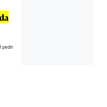
ada
l pedir