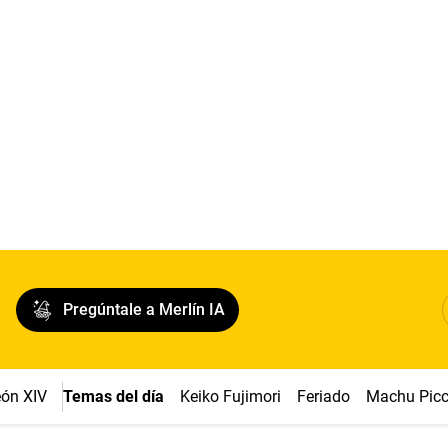
Pregúntale a Merlín IA
ón XIV
Temas del día
Keiko Fujimori
Feriado
Machu Pic