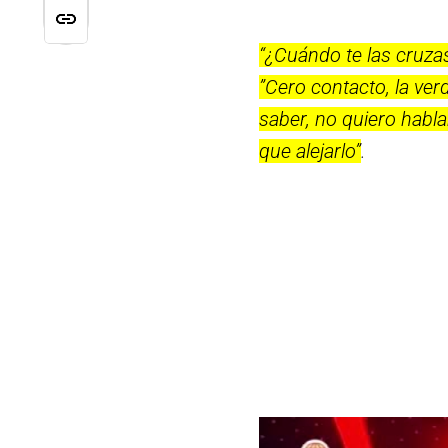
“¿Cuándo te las cruzas
”Cero contacto, la ver
saber, no quiero habla
que alejarlo”
.