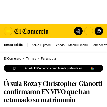
Temas del día
Keiko Fujimori
Feriado
Machu Picchu
Corredor az
El Comercio
·
Tvmas
·
Farandula
Añadir El Comercio como fuente preferida en
Úrsula Boza y Christopher Gianotti
confirmaron EN VIVO que han
retomado su matrimonio