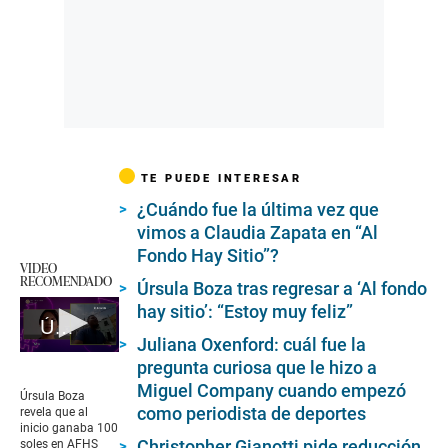
TE PUEDE INTERESAR
¿Cuándo fue la última vez que
vimos a Claudia Zapata en “Al
Fondo Hay Sitio”?
VIDEO
RECOMENDADO
Úrsula Boza tras regresar a ‘Al fondo
hay sitio’: “Estoy muy feliz”
Úrsula Boza revela que al inicio ganaba 100 soles en AFHS
Juliana Oxenford: cuál fue la
0
pregunta curiosa que le hizo a
seconds
Miguel Company cuando empezó
of
Úrsula Boza
3
como periodista de deportes
revela que al
minutes,
inicio ganaba 100
0
Christopher Gianotti pide reducción
soles en AFHS