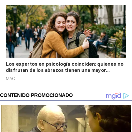
Los expertos en psicología coinciden: quienes no
disfrutan de los abrazos tienen una mayor
sensibilidad a los estímulos físicos y no es por
MAG.
desinterés