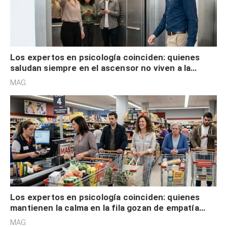
Los expertos en psicología coinciden: quienes
saludan siempre en el ascensor no viven a la
defensiva y tienen apertura social
MAG.
Los expertos en psicología coinciden: quienes
mantienen la calma en la fila gozan de empatía
cognitiva, gratitud y no solo tienen autocontrol
MAG.