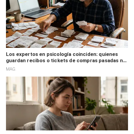
Los expertos en psicología coinciden: quienes
guardan recibos o tickets de compras pasadas no
son acumuladores, sino que tienen necesidad de
MAG.
control