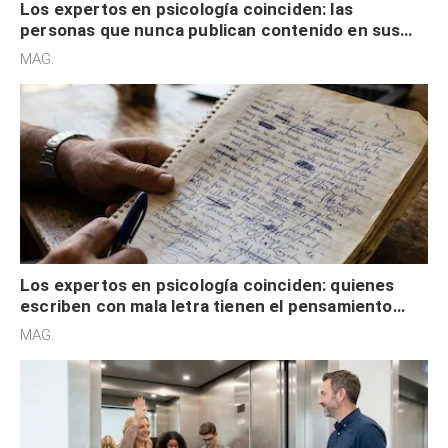
Los expertos en psicología coinciden: las
personas que nunca publican contenido en sus
redes sociales no pretenden buscar validación
MAG.
externa
Los expertos en psicología coinciden: quienes
escriben con mala letra tienen el pensamiento
acelerado y no lo hacen por desinterés
MAG.