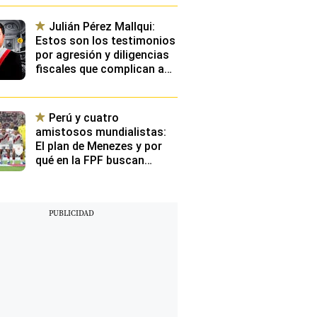
selección nacional
Julián Pérez Mallqui:
Estos son los testimonios
por agresión y diligencias
fiscales que complican aún
más situación de diputado
Perú y cuatro
amistosos mundialistas:
El plan de Menezes y por
qué en la FPF buscan
“exponer” a los
convocados contra rivales
con buen nivel