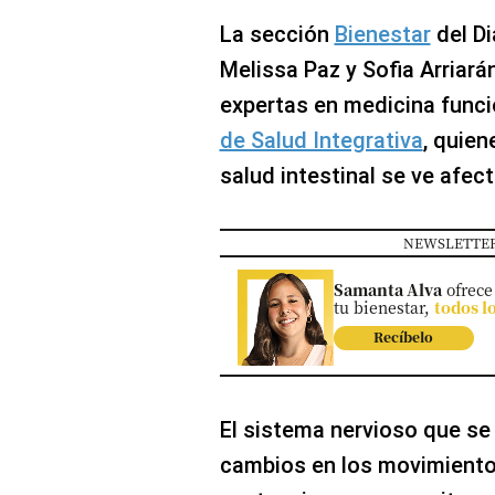
Concesionarias
La sección
Bienestar
del Di
Principios
Rectores
Melissa Paz y Sofia Arriarán
Buenas
expertas en medicina funci
Prácticas
de Salud Integrativa
, quie
Políticas
De
salud intestinal se ve afec
Privacidad
Política
NEWSLETTER
Integrada
De
Gestión
Samanta Alva
ofrece
tu bienestar,
todos l
Derechos
Arco
Recíbelo
Política
De
Cookies
El sistema nervioso que se
cambios en los movimientos