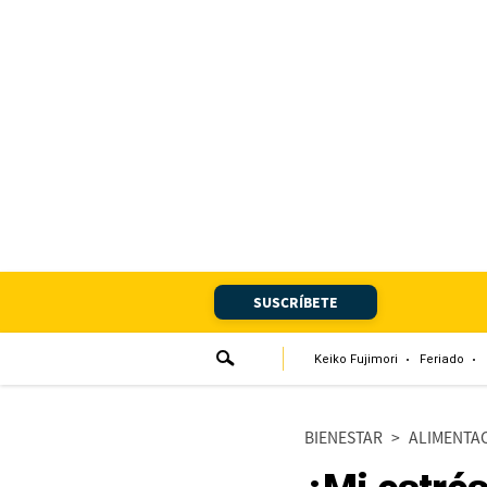
Portada
Edición Impresa
Club El Comercio
Newsletters
Editorial
SUSCRÍBETE
Día 1
Audiencias Vecinales
Keiko Fujimori
Feriado
Corresponsales escolares
BIENESTAR
>
ALIMENTA
Podcast
Juegos