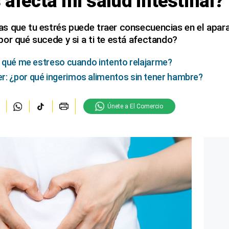
 afecta mi salud intestinal?
s que tu estrés puede traer consecuencias en el apara
or qué sucede y si a ti te está afectando?
or qué me estreso cuando intento relajarme?
r: ¿por qué ingerimos alimentos sin tener hambre?
Únete a El Comercio