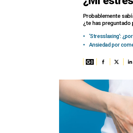
¿Mi estrés
Columnistas
Probablemente sabía
¿te has preguntado p
Provecho
Saltar intro
‘Stresslaxing’: ¿p
Ansiedad por come
Política
Economía
ECData
Lima
Perú
Mundo
DT
Luces