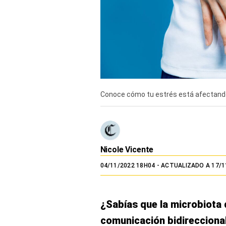
TV+
Tecnología y ciencias
Somos
Bienestar
Conoce cómo tu estrés está afectando t
Hogar y Familia
Respuestas
Mag
Nicole Vicente
Viù
04/11/2022 18H04
- ACTUALIZADO A 17/1
Vamos
Ruedas y Tuercas
¿Sabías que la microbiota 
Casa y Más
comunicación bidirecciona