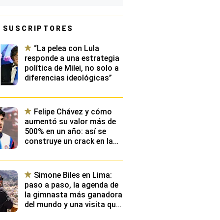
 SUSCRIPTORES
“La pelea con Lula
responde a una estrategia
política de Milei, no solo a
diferencias ideológicas”
Felipe Chávez y cómo
aumentó su valor más de
500% en un año: así se
construye un crack en la
élite de Europa y qué
planean desde Videna
Simone Biles en Lima:
paso a paso, la agenda de
la gimnasta más ganadora
del mundo y una visita que
emocionará a toda una