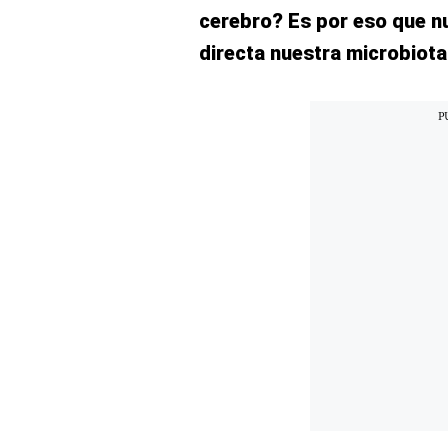
cerebro? Es por eso que n
El Dominical
directa nuestra microbiota
Desde la redacción
Videos
Archivo El Comercio
Notas contratadas
Blogs
Colecciones El Comercio
elcomercio.pe
Términos
Y
Condiciones
De
Uso
Oficinas