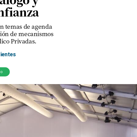
nfianza
rán temas de agenda
oción de mecanismos
ico Privadas.
dientes
io