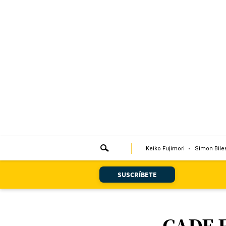
Portada
Edición Impresa
Club El Comercio
Newsletters
Editorial
Día 1
Keiko Fujimori
Simon Bile
Audiencias Vecinales
SUSCRÍBETE
Corresponsales escolares
Podcast
CADE E
Juegos