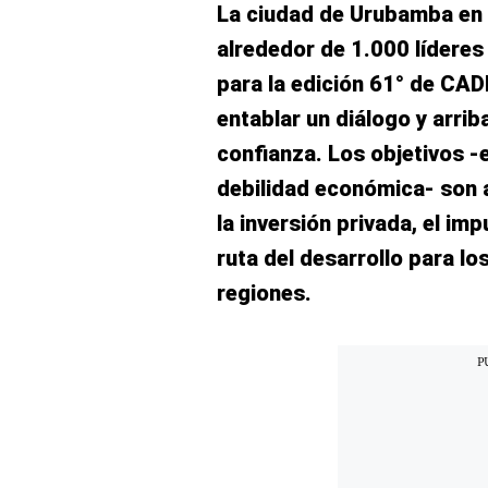
Concesionarias
La ciudad de Urubamba en 
Principios
alrededor de 1.000 líderes
Rectores
para la edición 61° de CAD
Buenas
Prácticas
entablar un diálogo y arrib
confianza. Los objetivos -
Políticas
De
debilidad económica- son a
Privacidad
la inversión privada, el im
Política
Integrada
ruta del desarrollo para lo
De
Gestión
regiones.
Derechos
Arco
Política
De
Cookies