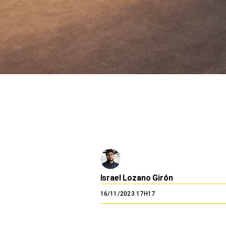
El Dominical
Desde la redacción
Videos
Archivo El Comercio
Notas contratadas
Blogs
Colecciones El Comercio
elcomercio.pe
Términos
Israel Lozano Girón
Y
Condiciones
16/11/2023 17H17
De
Uso
Oficinas