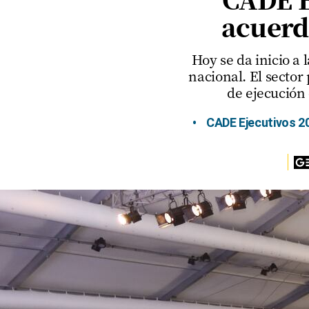
acuerd
Columnistas
Provecho
Hoy se da inicio a
nacional. El secto
Saltar intro
de ejecución
Política
CADE Ejecutivos 20
Economía
ECData
Lima
Perú
Mundo
DT
Luces