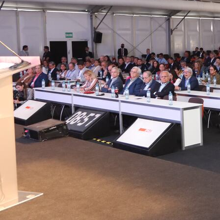
TV+
Tecnología y ciencias
Somos
Bienestar
Hogar y Familia
Respuestas
Mag
Viù
Vamos
Ruedas y Tuercas
Casa y Más