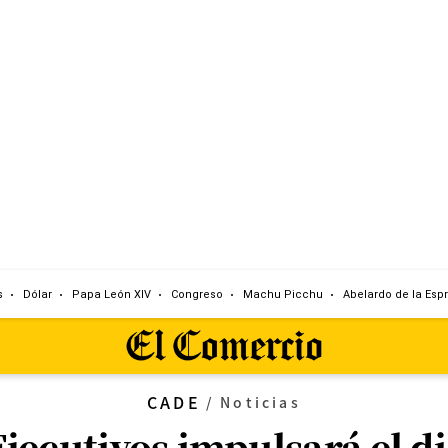
s
Dólar
Papa León XIV
Congreso
Machu Picchu
Abelardo de la Espr
CADE
/
Noticias
jecutivos impulsará el di