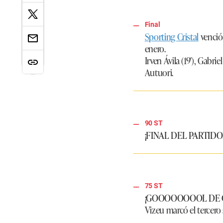
Final
Sporting Cristal
venció 
enero.
Irven Ávila (19′), Gabri
Autuori.
90 ST
¡FINAL DEL PARTIDO
75 ST
¡GOOOOOOOOL DE C
Vizeu marcó el tercero 