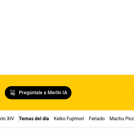
Pregúntale a Merlín IA
ón XIV
Temas del día
Keiko Fujimori
Feriado
Machu Pic