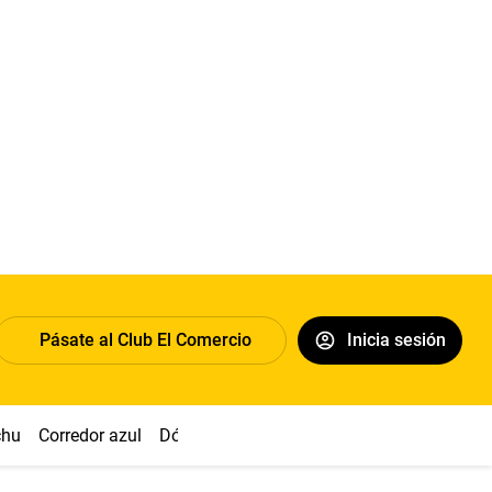
Pásate al Club El Comercio
Inicia sesión
chu
Corredor azul
Dólar
Congreso
Nasca
Acuña
Toled