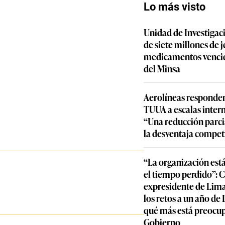
Lo más visto
Unidad de Investigac
de siete millones de j
medicamentos vencid
del Minsa
Aerolíneas responden
TUUA a escalas inter
“Una reducción parcia
la desventaja compet
“La organización est
el tiempo perdido”: 
expresidente de Lima
los retos a un año de
qué más está preocu
Gobierno