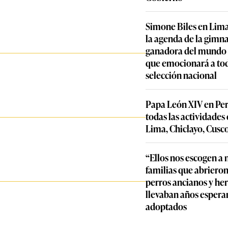
Simone Biles en Lima
la agenda de la gimn
ganadora del mundo y
que emocionará a to
selección nacional
Papa León XIV en Per
todas las actividades
Lima, Chiclayo, Cusc
“Ellos nos escogen a n
familias que abrieron
perros ancianos y he
llevaban años espera
adoptados