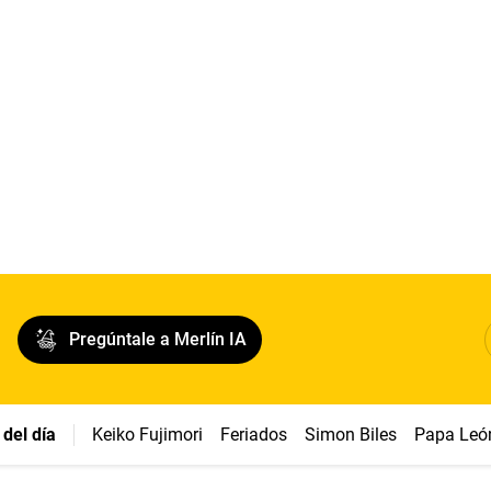
Pregúntale a Merlín IA
del día
Keiko Fujimori
Feriados
Simon Biles
Papa Leó