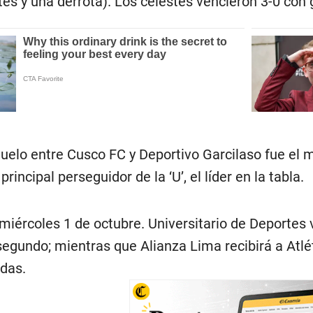
tes y una derrota). Los celestes vencieron 3-0 con
duelo entre Cusco FC y Deportivo Garcilaso fue el 
incipal perseguidor de la ‘U’, el líder en la tabla.
miércoles 1 de octubre. Universitario de Deportes v
 segundo; mientras que Alianza Lima recibirá a Atl
adas.