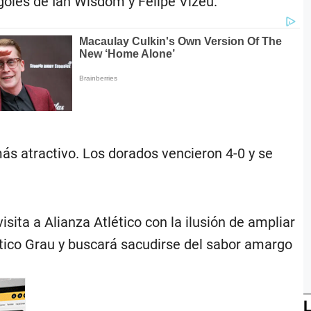
 goles de Ian Wisdom y Felipe Vizeu.
más atractivo. Los dorados vencieron 4-0 y se
isita a Alianza Atlético con la ilusión de ampliar
ético Grau y buscará sacudirse del sabor amargo
L