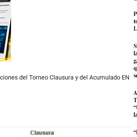
P
t
L
S
l
g
q
s
iciones del Torneo Clausura y del Acumulado EN
A
T
“
l
“