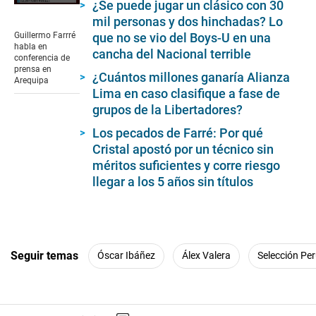
¿Se puede jugar un clásico con 30
0
mil personas y dos hinchadas? Lo
seconds
of
que no se vio del Boys-U en una
Guillermo Farrré
5
habla en
cancha del Nacional terrible
minutes,
conferencia de
58
prensa en
¿Cuántos millones ganaría Alianza
seconds
Arequipa
Lima en caso clasifique a fase de
grupos de la Libertadores?
Los pecados de Farré: Por qué
Cristal apostó por un técnico sin
méritos suficientes y corre riesgo
llegar a los 5 años sin títulos
Seguir temas
Óscar Ibáñez
Álex Valera
Selección Pe