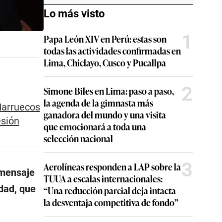
Lo más visto
1
Papa León XIV en Perú: estas son
todas las actividades confirmadas en
Lima, Chiclayo, Cusco y Pucallpa
2
Simone Biles en Lima: paso a paso,
la agenda de la gimnasta más
Marruecos
ganadora del mundo y una visita
esión
que emocionará a toda una
selección nacional
3
Aerolíneas responden a LAP sobre la
 mensaje
TUUA a escalas internacionales:
idad, que
“Una reducción parcial deja intacta
la desventaja competitiva de fondo”