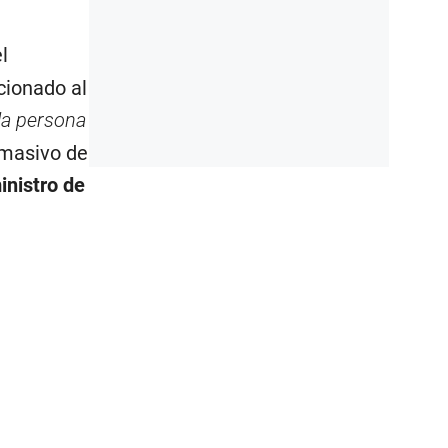
l
cionado al
 la persona
 masivo de
inistro de