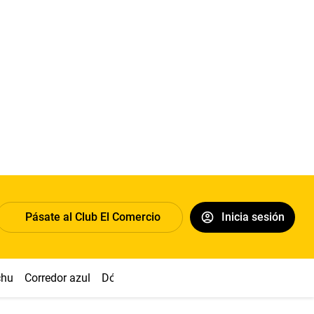
Pásate al Club El Comercio
Inicia sesión
chu
Corredor azul
Dólar
Congreso
Nasca
Acuña
Toled