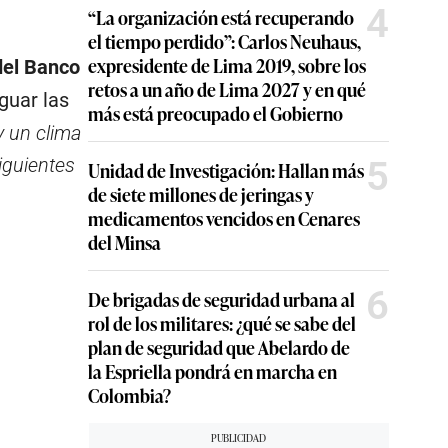
4
“La organización está recuperando
el tiempo perdido”: Carlos Neuhaus,
expresidente de Lima 2019, sobre los
del Banco
retos a un año de Lima 2027 y en qué
guar las
más está preocupado el Gobierno
y un clima
iguientes
5
Unidad de Investigación: Hallan más
de siete millones de jeringas y
medicamentos vencidos en Cenares
del Minsa
6
De brigadas de seguridad urbana al
rol de los militares: ¿qué se sabe del
plan de seguridad que Abelardo de
la Espriella pondrá en marcha en
Colombia?