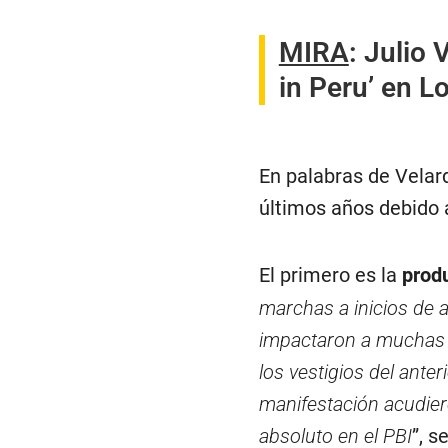
MIRA
:
Julio 
in Peru’ en L
En palabras de Velar
últimos años debido a
El primero es la
prod
marchas a inicios de 
impactaron a muchas c
los vestigios del ante
manifestación acudie
absoluto en el PBI
”, s