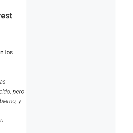
vest
n los
las
cido, pero
ierno, y
en