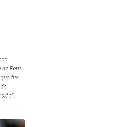
erno
a de Perú.
 que fue
 de
rsión
”,