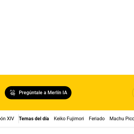
Pregúntale a Merlín IA
ón XIV
Temas del día
Keiko Fujimori
Feriado
Machu Pic