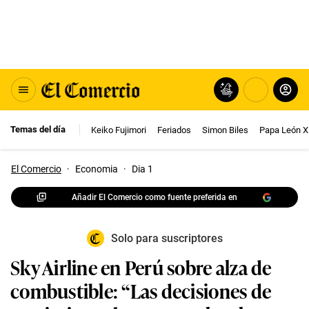
Temas del día
Keiko Fujimori
Feriados
Simon Biles
Papa León X
El Comercio
·
Economia
·
Dia 1
Añadir El Comercio como fuente preferida en
Solo para suscriptores
Sky Airline en Perú sobre alza de
combustible: “Las decisiones de