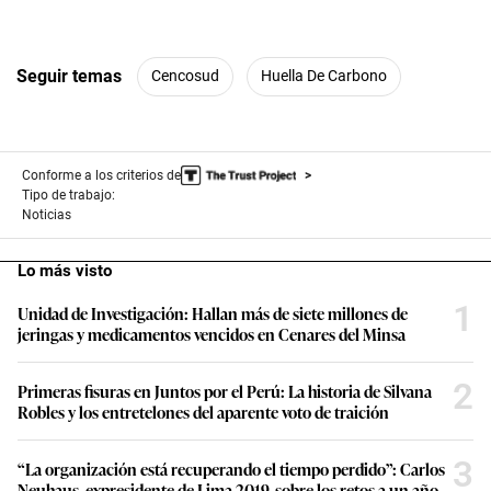
Conforme a los criterios de
Tipo de trabajo:
Noticias
Lo más visto
1
Unidad de Investigación: Hallan más de siete millones de
jeringas y medicamentos vencidos en Cenares del Minsa
2
Primeras fisuras en Juntos por el Perú: La historia de Silvana
Robles y los entretelones del aparente voto de traición
3
“La organización está recuperando el tiempo perdido”: Carlos
Neuhaus, expresidente de Lima 2019, sobre los retos a un año
de Lima 2027 y en qué más está preocupado el Gobierno
4
Aerolíneas responden a LAP sobre la TUUA a escalas
internacionales: “Una reducción parcial deja intacta la
desventaja competitiva de fondo”