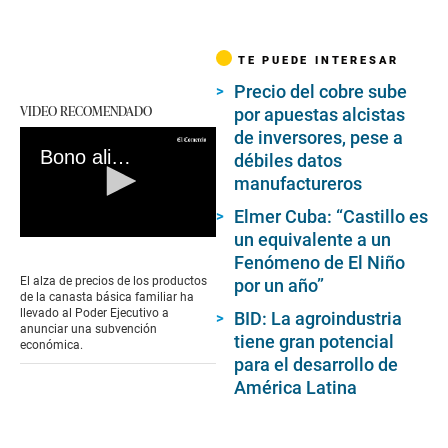
TE PUEDE INTERESAR
Precio del cobre sube
VIDEO RECOMENDADO
por apuestas alcistas
de inversores, pese a
Bono alimentario 2022: ¿Qué es, quiénes serán los beneficiarios y cuál será el monto?
débiles datos
manufactureros
Elmer Cuba: “Castillo es
un equivalente a un
0
seconds
Fenómeno de El Niño
of
El alza de precios de los productos
por un año”
0
de la canasta básica familiar ha
seconds
llevado al Poder Ejecutivo a
BID: La agroindustria
anunciar una subvención
tiene gran potencial
económica.
para el desarrollo de
América Latina