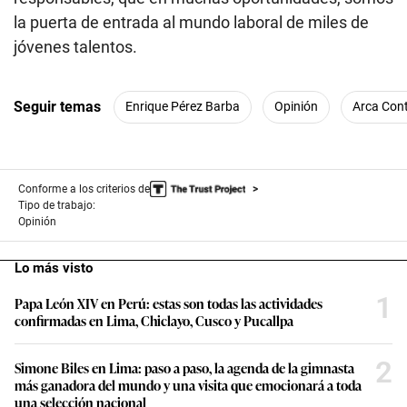
la puerta de entrada al mundo laboral de miles de
jóvenes talentos.
Seguir temas
Enrique Pérez Barba
Opinión
Arca Cont
Conforme a los criterios de
Tipo de trabajo:
Opinión
Lo más visto
1
Papa León XIV en Perú: estas son todas las actividades
confirmadas en Lima, Chiclayo, Cusco y Pucallpa
2
Simone Biles en Lima: paso a paso, la agenda de la gimnasta
más ganadora del mundo y una visita que emocionará a toda
una selección nacional