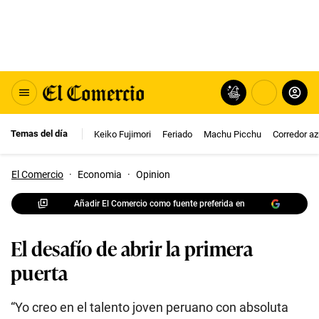
Temas del día
Keiko Fujimori
Feriado
Machu Picchu
Corredor az
El Comercio
·
Economia
·
Opinion
Añadir El Comercio como fuente preferida en
El desafío de abrir la primera
puerta
“Yo creo en el talento joven peruano con absoluta