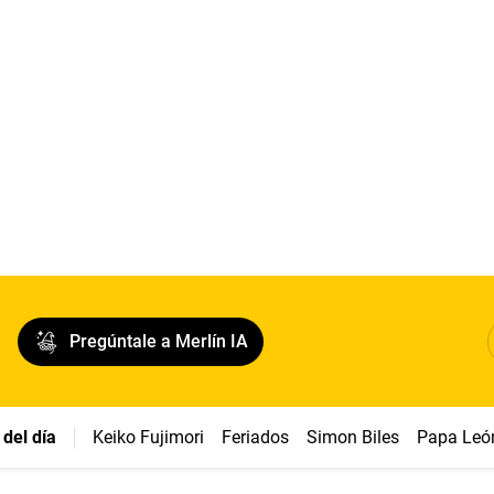
Pregúntale a Merlín IA
del día
Keiko Fujimori
Feriados
Simon Biles
Papa Leó