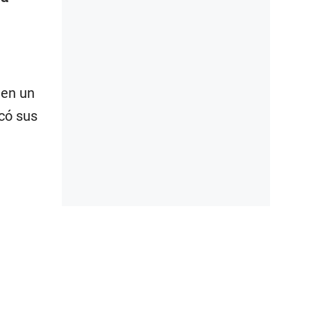
 en un
icó sus