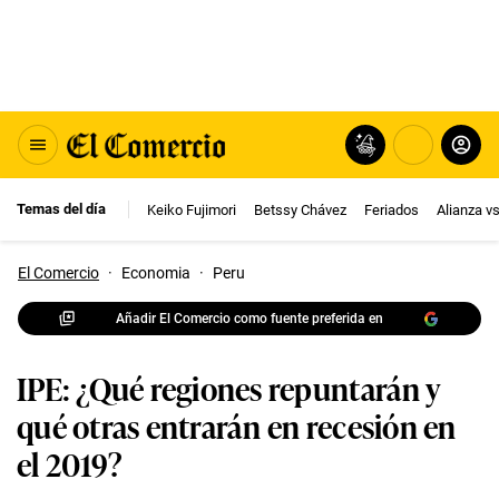
Temas del día
Keiko Fujimori
Betssy Chávez
Feriados
Alianza v
El Comercio
·
Economia
·
Peru
Añadir El Comercio como fuente preferida en
IPE: ¿Qué regiones repuntarán y
qué otras entrarán en recesión en
el 2019?