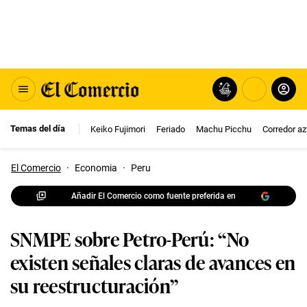
Temas del día
Keiko Fujimori
Feriado
Machu Picchu
Corredor az
El Comercio
·
Economia
·
Peru
Añadir El Comercio como fuente preferida en
SNMPE sobre Petro-Perú: “No
existen señales claras de avances en
su reestructuración”