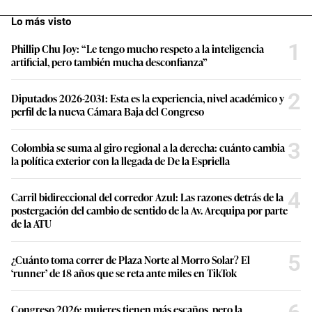
Lo más visto
1
Phillip Chu Joy: “Le tengo mucho respeto a la inteligencia
artificial, pero también mucha desconfianza”
2
Diputados 2026-2031: Esta es la experiencia, nivel académico y
perfil de la nueva Cámara Baja del Congreso
3
Colombia se suma al giro regional a la derecha: cuánto cambia
la política exterior con la llegada de De la Espriella
4
Carril bidireccional del corredor Azul: Las razones detrás de la
postergación del cambio de sentido de la Av. Arequipa por parte
de la ATU
5
¿Cuánto toma correr de Plaza Norte al Morro Solar? El
‘runner’ de 18 años que se reta ante miles en TikTok
Congreso 2026: mujeres tienen más escaños, pero la