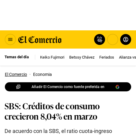
Temas del día
Keiko Fujimori
Betssy Chávez
Feriados
Alianza v
El Comercio
·
Economia
Añadir El Comercio como fuente preferida en
SBS: Créditos de consumo
crecieron 8,04% en marzo
De acuerdo con la SBS, el ratio cuota-ingreso