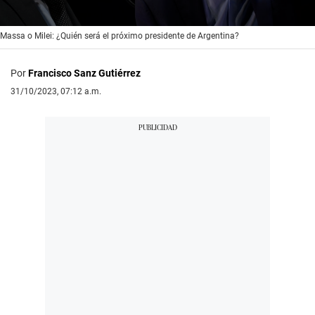
0
Massa o Milei: ¿Quién será el próximo presidente de Argentina?
seconds
of
3
Por
Francisco Sanz Gutiérrez
minutes,
30
31/10/2023, 07:12 a.m.
seconds