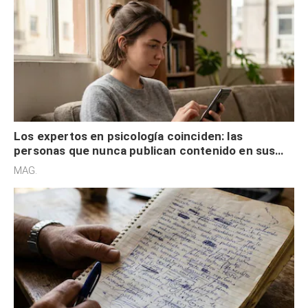
Los expertos en psicología coinciden: las
personas que nunca publican contenido en sus
redes sociales no pretenden buscar validación
MAG.
externa