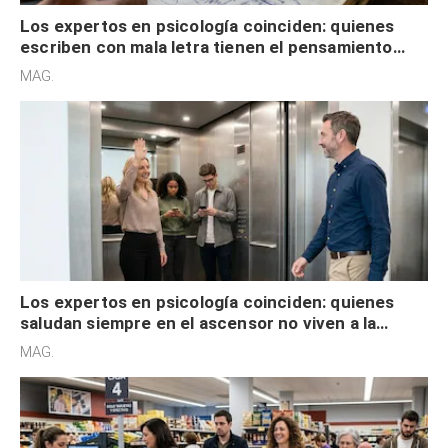
Los expertos en psicología coinciden: quienes
escriben con mala letra tienen el pensamiento
acelerado y no lo hacen por desinterés
MAG.
Los expertos en psicología coinciden: quienes
saludan siempre en el ascensor no viven a la
defensiva y tienen apertura social
MAG.