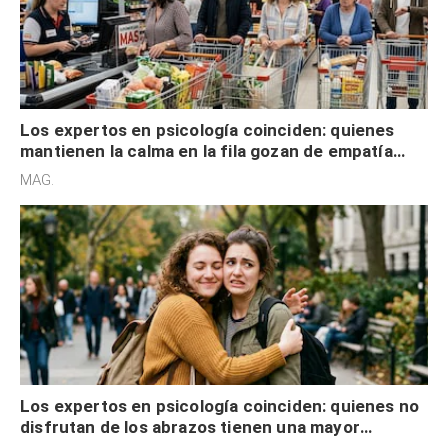
Los expertos en psicología coinciden: quienes
mantienen la calma en la fila gozan de empatía
cognitiva, gratitud y no solo tienen autocontrol
MAG.
Los expertos en psicología coinciden: quienes no
disfrutan de los abrazos tienen una mayor
sensibilidad a los estímulos físicos y no es por