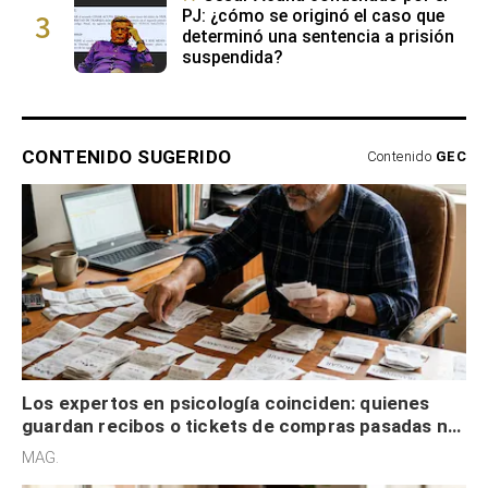
3
PJ: ¿cómo se originó el caso que
determinó una sentencia a prisión
suspendida?
CONTENIDO SUGERIDO
Contenido
GEC
Los expertos en psicología coinciden: quienes
guardan recibos o tickets de compras pasadas no
son acumuladores, sino que tienen necesidad de
MAG.
control