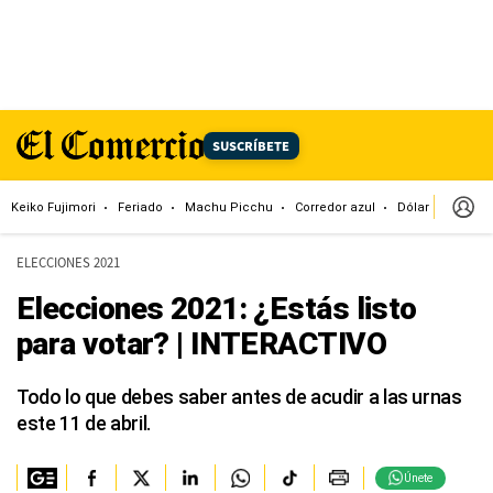
SUSCRÍBETE
Keiko Fujimori
Feriado
Machu Picchu
Corredor azul
Dólar
Congr
ELECCIONES 2021
Elecciones 2021: ¿Estás listo
para votar? | INTERACTIVO
Todo lo que debes saber antes de acudir a las urnas
este 11 de abril.
Únete