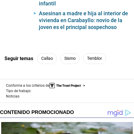
infantil
58
seconds
Asesinan a madre e hija al interior de
vivienda en Carabayllo: novio de la
joven es el principal sospechoso
Seguir temas
Callao
Sismo
Temblor
Conforme a los criterios de
Tipo de trabajo:
Noticias