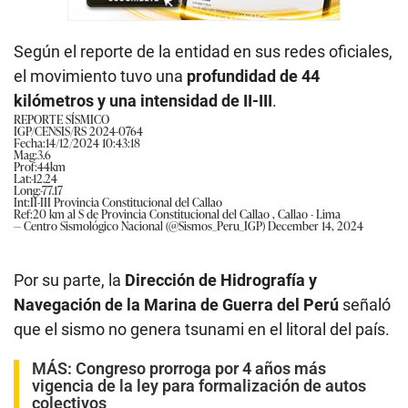
Según el reporte de la entidad en sus redes oficiales,
el movimiento tuvo una
profundidad de 44
kilómetros y una intensidad de II-III
.
REPORTE SÍSMICO
IGP/CENSIS/RS 2024-0764
Fecha:14/12/2024 10:43:18
Mag:3.6
Prof:44km
Lat:-12.24
Long:-77.17
Int:II-III Provincia Constitucional del Callao
Ref:20 km al S de Provincia Constitucional del Callao , Callao - Lima
— Centro Sismológico Nacional (@Sismos_Peru_IGP)
December 14, 2024
Por su parte, la
Dirección de Hidrografía y
Navegación de la Marina de Guerra del Perú
señaló
que el sismo no genera tsunami en el litoral del país.
MÁS:
Congreso prorroga por 4 años más
vigencia de la ley para formalización de autos
colectivos