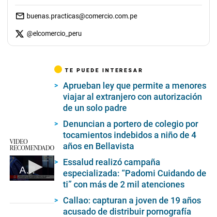
buenas.practicas@comercio.com.pe
@
elcomercio_peru
TE PUEDE INTERESAR
Aprueban ley que permite a menores
viajar al extranjero con autorización
de un solo padre
Denuncian a portero de colegio por
tocamientos indebidos a niño de 4
VIDEO
años en Bellavista
RECOMENDADO
Essalud realizó campaña
Asesinan a trabajadora de licorería
especializada: “Padomi Cuidando de
ti” con más de 2 mil atenciones
0
seconds
of
Callao: capturan a joven de 19 años
1
acusado de distribuir pornografía
minute,