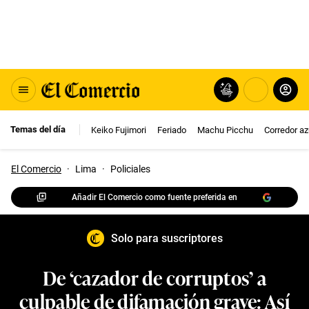
Temas del día
Keiko Fujimori
Feriado
Machu Picchu
Corredor az
El Comercio
·
Lima
·
Policiales
Añadir El Comercio como fuente preferida en
Solo para suscriptores
De ‘cazador de corruptos’ a
culpable de difamación grave: Así