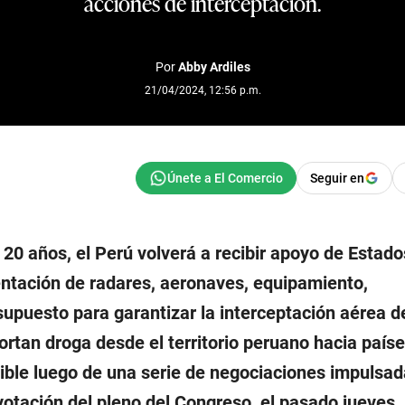
acciones de interceptación.
Por
Abby Ardiles
21/04/2024, 12:56 p.m.
Seguir en
20 años, el Perú volverá a recibir apoyo de Estad
ntación de radares, aeronaves, equipamiento,
supuesto para garantizar la interceptación aérea d
rtan droga desde el territorio peruano hacia país
ible luego de una serie de negociaciones impulsad
 votación del pleno del Congreso, el pasado jueves.