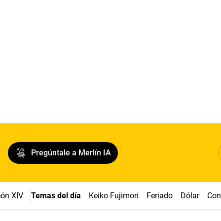
Pregúntale a Merlín IA
ón XIV
Temas del día
Keiko Fujimori
Feriado
Dólar
Con