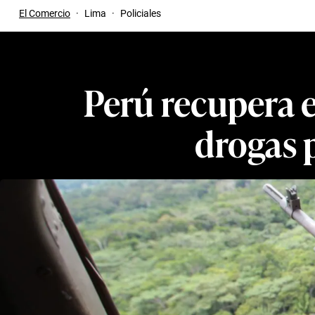
El Comercio
·
Lima
·
Policiales
Perú recupera e
drogas 