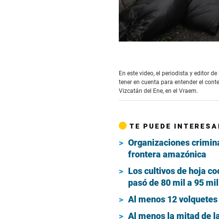
0
seconds
of
3
En este video, el periodista y editor 
minutes,
tener en cuenta para entender el conte
33
seconds
Vizcatán del Ene, en el Vraem.
Volume
90%
TE PUEDE INTERESA
Organizaciones crimina
frontera amazónica
Los cultivos de hoja c
pasó de 80 mil a 95 mi
Al menos 12 volquetes 
Al menos la mitad de l