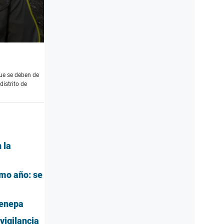
que se deben de
distrito de
 la
imo año: se
Cenepa
vigilancia