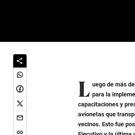
L
uego de más de 
para la impleme
capacitaciones y pre
avionetas que transpo
vecinos. Esto fue pos
Ejecutivo y la última