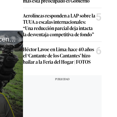
más está preocupado el Gobierno
5
Aerolíneas responden a LAP sobre la
TUUA a escalas internacionales:
“Una reducción parcial deja intacta
la desventaja competitiva de fondo”
La pregunta del día: ¿por qué el Vraem sigue siendo escenario de violencia?
6
Héctor Lavoe en Lima: hace 40 años
el ‘Cantante de los Cantantes’ hizo
bailar a la Feria del Hogar | FOTOS