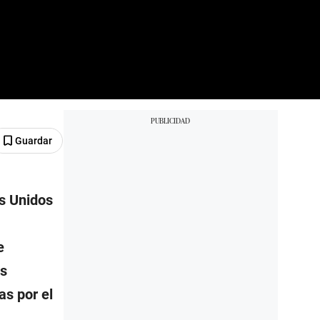
Guardar
os Unidos
e
es
as por el