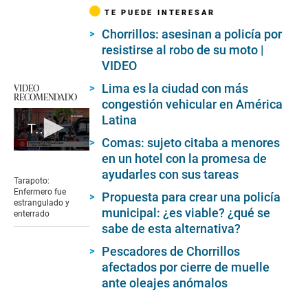
TE PUEDE INTERESAR
Chorrillos: asesinan a policía por
resistirse al robo de su moto |
VIDEO
Lima es la ciudad con más
VIDEO
RECOMENDADO
congestión vehicular en América
Latina
Tarapoto: Enfermero fue estrangulado y enterrado
Comas: sujeto citaba a menores
0
en un hotel con la promesa de
seconds
ayudarles con sus tareas
of
Tarapoto:
1
Enfermero fue
Propuesta para crear una policía
minute,
estrangulado y
49
municipal: ¿es viable? ¿qué se
enterrado
seconds
sabe de esta alternativa?
Pescadores de Chorrillos
afectados por cierre de muelle
ante oleajes anómalos