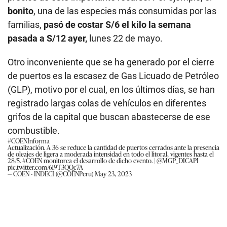
bonito
, una de las especies más consumidas por las
familias,
pasó de costar S/6 el kilo la semana
pasada a S/12 ayer,
lunes 22 de mayo.
Otro inconveniente que se ha generado por el cierre
de puertos es la escasez de Gas Licuado de Petróleo
(GLP), motivo por el cual, en los últimos días, se han
registrado largas colas de vehículos en diferentes
grifos de la capital que buscan abastecerse de ese
combustible.
#COENInforma
Actualización. A 36 se reduce la cantidad de puertos cerrados ante la presencia
de oleajes de ligera a moderada intensidad en todo el litoral, vigentes hasta el
28/5.
#COEN
monitorea el desarrollo de dicho evento. |
@MGP_DICAPI
pic.twitter.com/619T3QQc7A
— COEN - INDECI (@COENPeru)
May 23, 2023