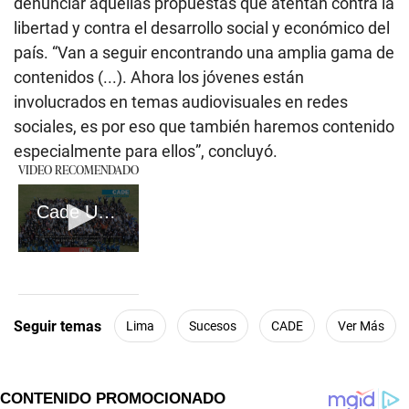
denunciar aquellas propuestas que atentan contra la
libertad y contra el desarrollo social y económico del
país. “Van a seguir encontrando una amplia gama de
contenidos (...). Ahora los jóvenes están
involucrados en temas audiovisuales en redes
sociales, es por eso que también haremos contenido
especialmente para ellos”, concluyó.
VIDEO RECOMENDADO
Cade Universitario 2023
0
seconds
of
1
minute,
Seguir temas
Lima
Sucesos
CADE
Ver Más
6
seconds