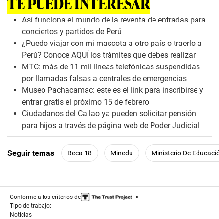
TE PUEDE INTERESAR
s
o
f
Así funciona el mundo de la reventa de entradas para
0
conciertos y partidos de Perú
s
e
¿Puedo viajar con mi mascota a otro país o traerlo a
c
Perú? Conoce AQUÍ los trámites que debes realizar
o
n
MTC: más de 11 mil líneas telefónicas suspendidas
d
por llamadas falsas a centrales de emergencias
s
Museo Pachacamac: este es el link para inscribirse y
entrar gratis el próximo 15 de febrero
Ciudadanos del Callao ya pueden solicitar pensión
para hijos a través de página web de Poder Judicial
Seguir temas
Beca 18
Minedu
Ministerio De Educaci
Conforme a los criterios de
Tipo de trabajo:
Noticias