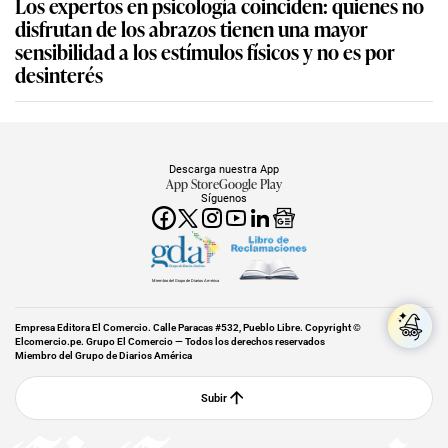
Los expertos en psicología coinciden: quienes no
disfrutan de los abrazos tienen una mayor
sensibilidad a los estímulos físicos y no es por
desinterés
Descarga nuestra App
App Store
Google Play
Síguenos
Miembro del Grupo de Diarios América
Empresa Editora El Comercio. Calle Paracas #532, Pueblo Libre. Copyright ©
Elcomercio.pe. Grupo El Comercio — Todos los derechos reservados
Miembro del Grupo de Diarios América
Subir