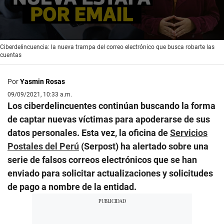
0
Ciberdelincuencia: la nueva trampa del correo electrónico que busca robarte las
seconds
cuentas
of
4
minutes,
Por
Yasmin Rosas
0
09/09/2021, 10:33 a.m.
Los ciberdelincuentes continúan buscando la forma
de captar nuevas víctimas para apoderarse de sus
datos personales. Esta vez, la oficina de
Servicios
Postales del Perú
(Serpost) ha alertado sobre una
serie de falsos correos electrónicos que se han
enviado para solicitar actualizaciones y solicitudes
de pago a nombre de la entidad.