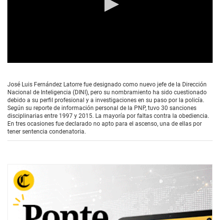
0
s
e
José Luis Fernández Latorre fue designado como nuevo jefe de la Dirección
c
Nacional de Inteligencia (DINI), pero su nombramiento ha sido cuestionado
o
debido a su perfil profesional y a investigaciones en su paso por la policía.
n
Según su reporte de información personal de la PNP, tuvo 30 sanciones
d
disciplinarias entre 1997 y 2015. La mayoría por faltas contra la obediencia.
s
En tres ocasiones fue declarado no apto para el ascenso, una de ellas por
o
tener sentencia condenatoria.
f
1
m
i
n
u
t
e
,
5
3