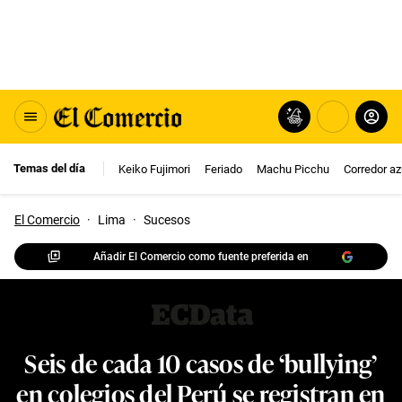
Temas del día
Keiko Fujimori
Feriado
Machu Picchu
Corredor az
El Comercio
·
Lima
·
Sucesos
Añadir El Comercio como fuente preferida en
Seis de cada 10 casos de ‘bullying’
en colegios del Perú se registran en