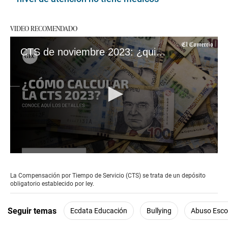
VIDEO RECOMENDADO
CTS de noviembre 2023: ¿quiénes la reciben, cómo calcularla y hasta cuándo se puede retirar?
0
seconds
of
La Compensación por Tiempo de Servicio (CTS) se trata de un depósito
2
obligatorio establecido por ley.
minutes,
44
seconds
Seguir temas
Ecdata Educación
Bullying
Abuso Esco