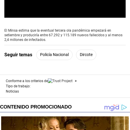
0
s
e
El Minsa estima que la eventual tercera ola pandémica empezará en
c
setiembre y produciría entre 67.292 y 115.189 nuevos fallecidos y al menos
o
2,4 millones de infectados.
n
d
s
Seguir temas
Policía Nacional
Dircote
o
f
2
m
i
n
Conforme a los criterios de
u
Tipo de trabajo:
t
Noticias
e
s
,
3
9
s
e
c