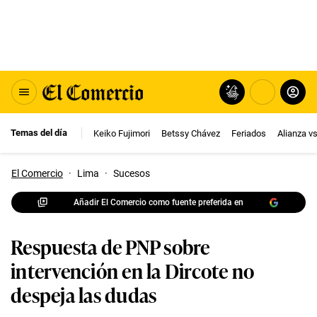
Temas del día
Keiko Fujimori
Betssy Chávez
Feriados
Alianza v
El Comercio
·
Lima
·
Sucesos
Añadir El Comercio como fuente preferida en
Respuesta de PNP sobre
intervención en la Dircote no
despeja las dudas