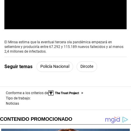
0
s
e
El Minsa estima que la eventual tercera ola pandémica empezará en
c
setiembre y produciría entre 67.292 y 115.189 nuevos fallecidos y al menos
o
2,4 millones de infectados.
n
d
s
Seguir temas
Policía Nacional
Dircote
o
f
2
m
i
n
Conforme a los criterios de
u
Tipo de trabajo:
t
Noticias
e
s
,
3
9
s