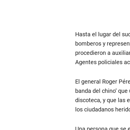
4
8
s
e
c
o
n
Hasta el lugar del su
d
s
bomberos y represent
V
o
procedieron a auxilia
l
u
Agentes policiales ac
m
e
0
%
El general Roger Pére
banda del chino’ que
discoteca, y que las 
los ciudadanos herid
Una persona que se 