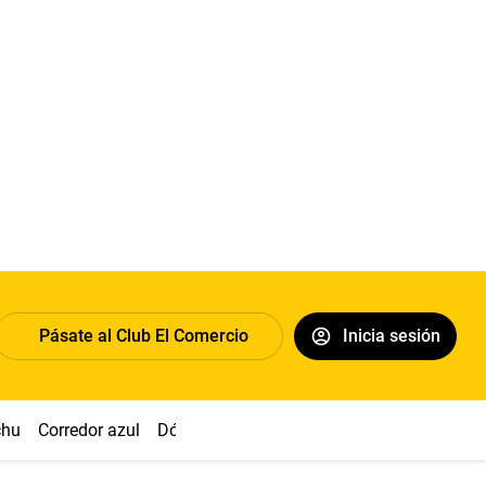
Pásate al Club El Comercio
Inicia sesión
chu
Corredor azul
Dólar
Congreso
Nasca
Acuña
Toled