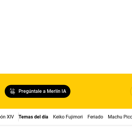
Pregúntale a Merlín IA
ón XIV
Temas del día
Keiko Fujimori
Feriado
Machu Pic