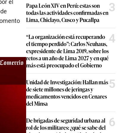
por el
3
Papa León XIV en Perú: estas son
 de
todas las actividades confirmadas en
Lima, Chiclayo, Cusco y Pucallpa
 momento
4
“La organización está recuperando
el tiempo perdido”: Carlos Neuhaus,
expresidente de Lima 2019, sobre los
retos a un año de Lima 2027 y en qué
más está preocupado el Gobierno
5
Unidad de Investigación: Hallan más
de siete millones de jeringas y
medicamentos vencidos en Cenares
del Minsa
6
De brigadas de seguridad urbana al
rol de los militares: ¿qué se sabe del