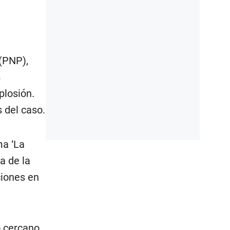
 (PNP),
s
plosión.
 del caso.
ma ‘La
a de la
ciones en
 cercano