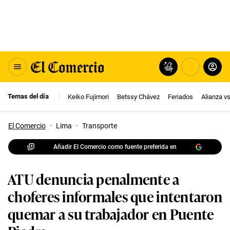
Temas del día
Keiko Fujimori
Betssy Chávez
Feriados
Alianza v
El Comercio
·
Lima
·
Transporte
Añadir El Comercio como fuente preferida en
ATU denuncia penalmente a
choferes informales que intentaron
quemar a su trabajador en Puente