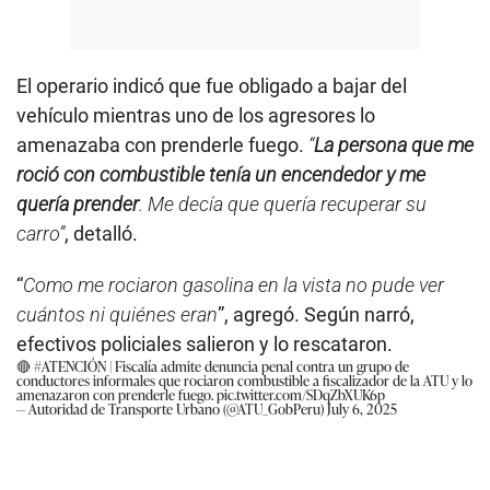
El operario indicó que fue obligado a bajar del
vehículo mientras uno de los agresores lo
amenazaba con prenderle fuego.
“
La persona que me
roció con combustible tenía un encendedor y me
quería prender
. Me decía que quería recuperar su
carro”
, detalló.
“
Como me rociaron gasolina en la vista no pude ver
cuántos ni quiénes eran
”, agregó. Según narró,
efectivos policiales salieron y lo rescataron.
🔴
#ATENCIÓN
| Fiscalía admite denuncia penal contra un grupo de
conductores informales que rociaron combustible a fiscalizador de la ATU y lo
amenazaron con prenderle fuego.
pic.twitter.com/SDqZbXUK6p
— Autoridad de Transporte Urbano (@ATU_GobPeru)
July 6, 2025