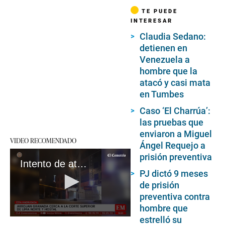
TE PUEDE
INTERESAR
Claudia Sedano:
detienen en
Venezuela a
hombre que la
atacó y casi mata
en Tumbes
Caso ‘El Charrúa’:
las pruebas que
enviaron a Miguel
VIDEO RECOMENDADO
Ángel Requejo a
prisión preventiva
Intento de atentado con granada en hotel y corte de Independencia
PJ dictó 9 meses
de prisión
preventiva contra
hombre que
estrelló su
0