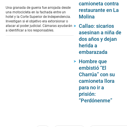
seconds
camioneta contra
of
Una granada de guerra fue arrojada desde
restaurante en La
1
una motocicleta en la fachada entre un
minute,
Molina
hotel y la Corte Superior de Independencia.
23
Investigan si el objetivo era extorsionar o
seconds
Callao: sicarios
atacar al poder judicial. Cámaras ayudarán
a identificar a los responsables.
asesinan a niña de
dos años y dejan
herida a
embarazada
Hombre que
embistió “El
Charrúa” con su
camioneta llora
para no ir a
prisión:
“Perdónenme”