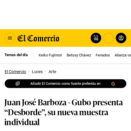
Temas del día
Keiko Fujimori
Betssy Chávez
Feriados
Alianza v
El Comercio
·
Luces
·
Arte
Añadir El Comercio como fuente preferida en
Juan José Barboza - Gubo presenta
“Desborde”, su nueva muestra
individual