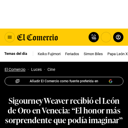
Temas del día
Keiko Fujimori
Feriados
Simon Biles
Papa León X
El Comercio
·
Luces
·
Cine
Añadir El Comercio como fuente preferida en
Sigourney Weaver recibió el León
de Oro en Venecia: “El honor más
sorprendente que podía imaginar”