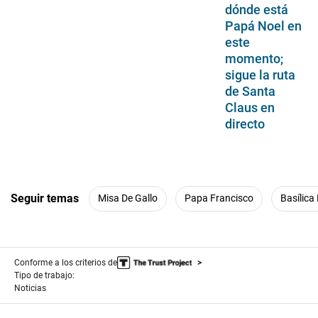
dónde está
Papá Noel en
este
momento;
sigue la ruta
de Santa
Claus en
directo
Seguir temas
Misa De Gallo
Papa Francisco
Basílica
Conforme a los criterios de
Tipo de trabajo:
Noticias