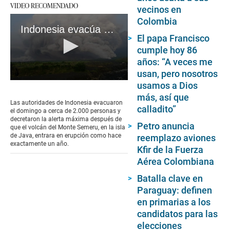
VIDEO RECOMENDADO
vecinos en
Colombia
Indonesia evacúa a cerca de 2.000 personas por la erupción del volcán del Monte Semeru
El papa Francisco
cumple hoy 86
años: “A veces me
usan, pero nosotros
0
usamos a Dios
seconds
más, así que
of
Las autoridades de Indonesia evacuaron
calladito”
1
el domingo a cerca de 2.000 personas y
minute,
decretaron la alerta máxima después de
53
Petro anuncia
que el volcán del Monte Semeru, en la isla
seconds
de Java, entrara en erupción como hace
reemplazo aviones
exactamente un año.
Kfir de la Fuerza
Aérea Colombiana
Batalla clave en
Paraguay: definen
en primarias a los
candidatos para las
elecciones