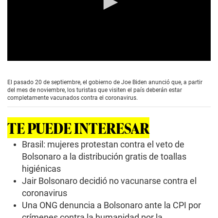
0
s
e
El pasado 20 de septiembre, el gobierno de Joe Biden anunció que, a partir
c
del mes de noviembre, los turistas que visiten el país deberán estar
o
completamente vacunados contra el coronavirus.
n
d
s
TE PUEDE INTERESAR
o
f
0
Brasil: mujeres protestan contra el veto de
s
Bolsonaro a la distribución gratis de toallas
e
c
higiénicas
o
Jair Bolsonaro decidió no vacunarse contra el
n
d
coronavirus
s
Una ONG denuncia a Bolsonaro ante la CPI por
crímenes contra la humanidad por la